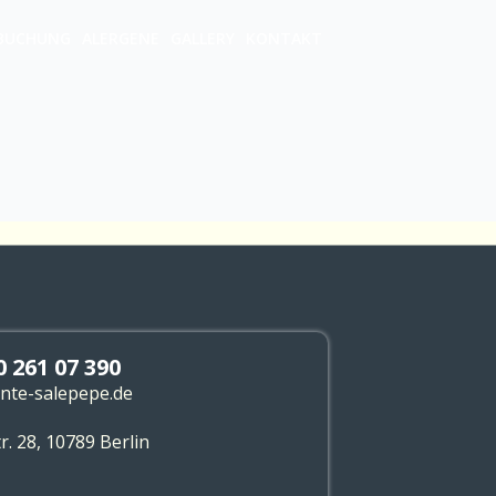
BUCHUNG
ALERGENE
GALLERY
KONTAKT
0 261 07 390
ante-salepepe.de
. 28, 10789 Berlin